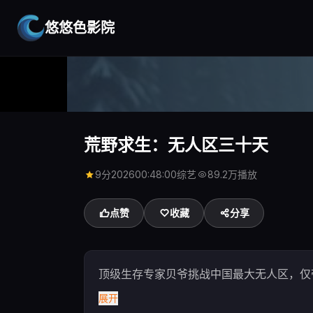
悠悠色影院
首页
探索视频
荒野求生：无人区三十天
荒野求生：无人区三十天
9分
2026
00:48:00
综艺
89.2万播放
点赞
收藏
分享
顶级生存专家贝爷挑战中国最大无人区，仅
展开