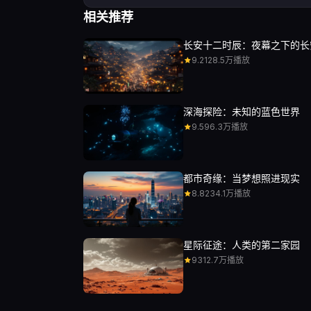
相关推荐
长安十二时辰：夜幕之下的长
9.2
128.5万播放
深海探险：未知的蓝色世界
9.5
96.3万播放
都市奇缘：当梦想照进现实
8.8
234.1万播放
星际征途：人类的第二家园
9
312.7万播放